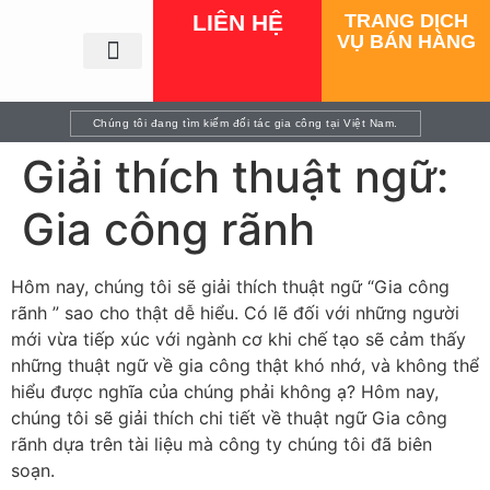
LIÊN HỆ
TRANG DỊCH
VỤ BÁN HÀNG
Trang chủ
Tìm nhà cung cấp
Thông tin công ty
Ngành nghề
Tin tức
Giới thiệu đơn hàng
Gia công cơ khí – Vật liệu
Chúng tôi đang tìm kiếm đối tác gia công tại Việt Nam.
Giải thích thuật ngữ:
Gia công rãnh
Hôm nay, chúng tôi sẽ giải thích thuật ngữ “Gia công
rãnh ” sao cho thật dễ hiểu. Có lẽ đối với những người
mới vừa tiếp xúc với ngành cơ khi chế tạo sẽ cảm thấy
những thuật ngữ về gia công thật khó nhớ, và không thể
hiểu được nghĩa của chúng phải không ạ? Hôm nay,
chúng tôi sẽ giải thích chi tiết về thuật ngữ Gia công
rãnh dựa trên tài liệu mà công ty chúng tôi đã biên
soạn.